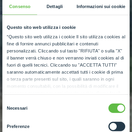
Consenso
Dettagli
Informazioni sui cookie
Questo sito web utilizza i cookie
“Questo sito web utilizza i cookie Il sito utilizza cookies al
fine di fornire annunci pubblicitari e contenuti
personalizzati. Cliccando sul tasto "RIFIUTA" o sulla "X"
il banner verrà chiuso e non verranno inviati cookies al di
fuori di quelli tecnici. Cliccando su "ACCETTA TUTTI"
saranno automaticamente accettati tutti i cookie di prima
o terza parte presenti sul sito, i quali saranno in ogni
momento consultabili, con la possibilità di modificare il
consenso prestato per ogni singolo cookie. Come fare?
Cliccare sulla graffetta nera presente in fondo a destra di
Selezione
ogni pagina, selezionare "Modifichi il suo consenso" e
Necessari
del
infine "Mostra dettagli". Potrai trovare il link
consenso
dell'informativa completa nel footer presente in ogni
Preferenze
pagina. Per esercitare i diritti riconosciuti all'interessato ai