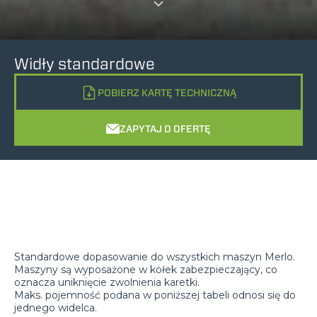
Widły standardowe
POBIERZ KARTĘ TECHNICZNĄ
ZAPYTAJ O OFERTĘ
Standardowe dopasowanie do wszystkich maszyn Merlo.
Maszyny są wyposażone w kołek zabezpieczający, co
oznacza uniknięcie zwolnienia karetki.
Maks. pojemność podana w poniższej tabeli odnosi się do
jednego widelca.