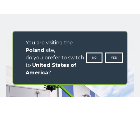
You are visiting the
GALERIA OBRAZÓW
Poland
site,
do you prefer to switch
NO
YES
to
United States of
America
?
IMIĘ
NAZWISKO