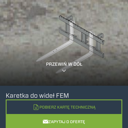
PRZEWIŃ W DÓŁ
Karetka do wideł FEM
POBIERZ KARTĘ TECHNICZNĄ
ZAPYTAJ O OFERTĘ