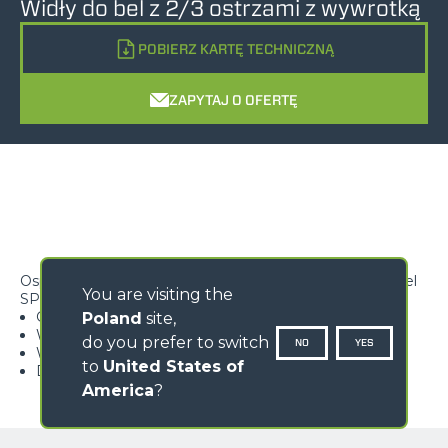
Widły do bel z 2/3 ostrzami z wywrotką
POBIERZ KARTĘ TECHNICZNĄ
ZAPYTAJ O OFERTĘ
Osprzęt nadający się do przenoszenia jednej lub wielu bel
You are visiting the
SPECYFIKACJE:
Górna osłona przesuwana i zdejmowana
Poland
site,
Wymienne i składane ostrza o dużym zasięgu
do you prefer to switch
NO
YES
Wzmocniona konstrukcja
to
United States of
Długość ostrz zależy od modelu
America
?