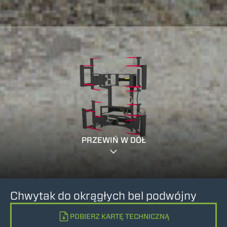
PRZEWIŃ W DÓŁ
Chwytak do okrągłych bel podwójny
POBIERZ KARTĘ TECHNICZNĄ