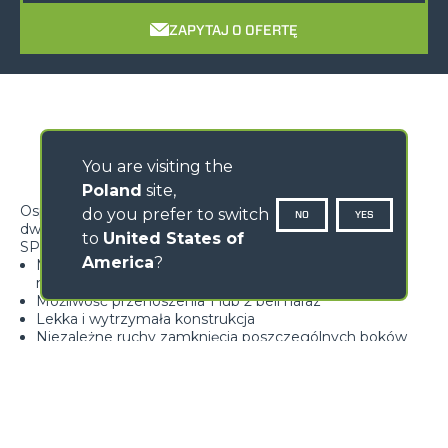
ZAPYTAJ O OFERTĘ
You are visiting the
Poland
site,
Osprzęt zaprojektowany do przenoszenia jednej lub
do you prefer to switch
NO
YES
dwóch okrągłych bel nieprzewiązanych
to
United States of
SPECYFIKACJE
America
?
Możliwość sterowania chwytakami równocześnie lub
niezależnie* (tylko na kompatybilnych maszynach)
Możliwość przenoszenia 1 lub 2 beli naraz
Lekka i wytrzymała konstrukcja
Niezależne ruchy zamknięcia poszczególnych boków