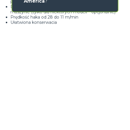
America
?
przyleganie do bębna
Dostępny wspornik do transportu wciągarki na
maszynie (tylko dla niektórych modeli – opcjonalnie)
Prędkość haka od 28 do 11 m/min
Ułatwiona konserwacja
GALERIA OBRAZÓW