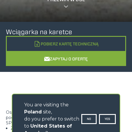
Wciągarka na karetce
POBIERZ KARTĘ TECHNICZNĄ
ZAPYTAJ O OFERTĘ
You are visiting the
Poland
site,
Osprzęt zaprojektowany do podnoszenia ładunków
podwieszonych
do you prefer to switch
NO
YES
SPECYFIKACJE
to
United States of
Zaopatrzona w system dociskania liny, by zapewnić