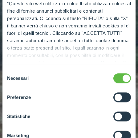
“Questo sito web utilizza i cookie Il sito utilizza cookies al
fine di fornire annunci pubblicitari e contenuti
personalizzati. Cliccando sul tasto "RIFIUTA" o sulla "X"
il banner verrà chiuso e non verranno inviati cookies al di
fuori di quelli tecnici. Cliccando su "ACCETTA TUTTI"
saranno automaticamente accettati tutti i cookie di prima
o terza parte presenti sul sito, i quali saranno in ogni
momento consultabili, con la possibilità di modificare il
consenso prestato per ogni singolo cookie. Come fare?
Cliccare sulla graffetta nera presente in fondo a destra di
Selezione
ogni pagina, selezionare "Modifichi il suo consenso" e
Necessari
del
infine "Mostra dettagli". Potrai trovare il link
consenso
dell'informativa completa nel footer presente in ogni
Preferenze
pagina. Per esercitare i diritti riconosciuti all'interessato ai
sensi degli artt. 15 e ss. del Regolamento UE 2016/679
GDPR abbiamo predisposto una
apposita procedura.
Statistiche
Marketing