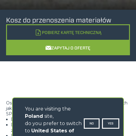
Kosz do przenoszenia materiałów
POBIERZ KARTĘ TECHNICZNĄ
ZAPYTAJ O OFERTĘ
Osprzęt dostosowany do przenoszenia materiałów takich
jak cegły i blacha
You are visiting the
SPECYFIKACJE
Poland
site,
Doskonały dla wszystkich branż przemysłowych
do you prefer to switch
NO
YES
Drzwiczki dostępowe do załadunku zaopatrzone w
zamek
to
United States of
Lekka i wytrzymała konstrukcja