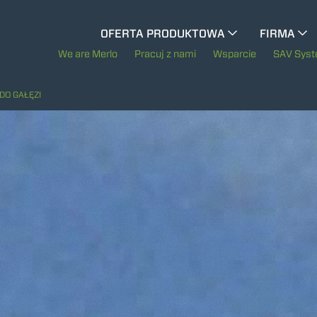
CINGO WIELOFUNKCYJNY
OFERTA PRODUKTOWA
FIRMA
Historia Merl
We are Merlo
Pracuj z nami
Wsparcie
SAV Sys
CINGO WÓZKI NARZĘDZIOWE
Merlo na świec
DO GAŁĘZI
Zrównoważony r
CINGO ELEKTRYCZNY
Technologie
MASZYNY SPECJALNE
POKAŻ WSZYSTKIE
BETONIARKI - BETON Z TZW. "GRUCHY"
TREEMME CIĄGNIKI LEŚNE SERIA MM