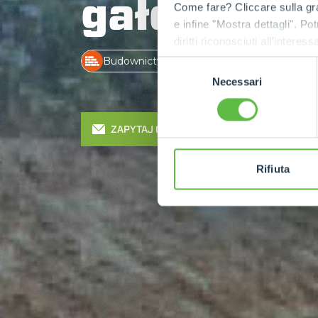
gałęzi
Come fare? Cliccare sulla gra
e infine "Mostra dettagli". Pot
diritti riconosciuti all'inte
apposita procedura.
Budownictwo
Przemysł
Ekolog
Selezione
Necessari
del
consenso
ZAPYTAJ O OFERTĘ
Rifiuta