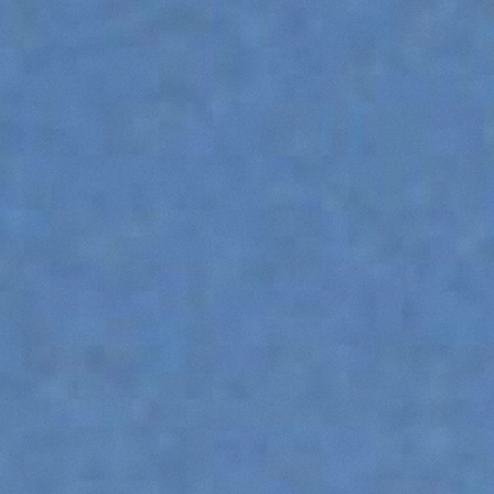
WOZIDŁO
OSPRZĘTY
POKAŻ WSZYSTKIE
WIDŁY ICHWYTAKI
ŁYŻKI
WIDŁY I CHWYTAKI