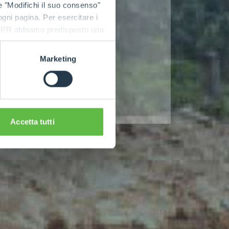
e "Modifichi il suo consenso"
 ogni pagina. Per esercitare i
9 GDPR abbiamo predisposto una
Marketing
Accetta tutti