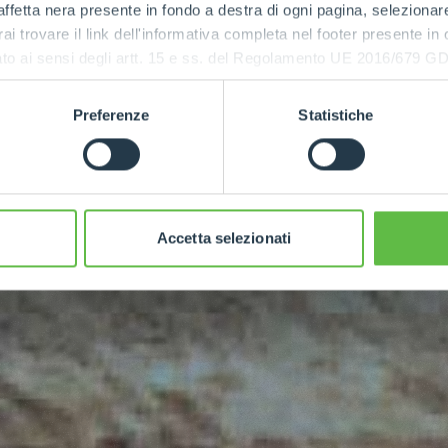
ffetta nera presente in fondo a destra di ogni pagina, selezionar
rai trovare il link dell'informativa completa nel footer presente in
ressato ai sensi degli artt. 15 e ss. del Regolamento UE 2016/67
ia
Preferenze
Statistiche
Accetta selezionati