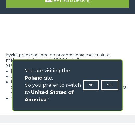
ZAPYTAJ O OFERTĘ
Łyżka przeznaczona do przenoszenia materiału o
maksymalnej gęstości 1800 kg/m3
SPECYFIKACJE
You are visiting the
Korpus Monocoque zapewnia większą wytrzymałość
Zdejmowane boki zapewniają większą kubaturę
Poland
site,
Dostępna z zębami spawanymi lub kutymi, z
do you prefer to switch
NO
YES
zamykaniem płaskim lub wystającym, odpowiadając na
to
United States of
różne zastosowania
Chwytak z napędem hydraulicznym
America
?