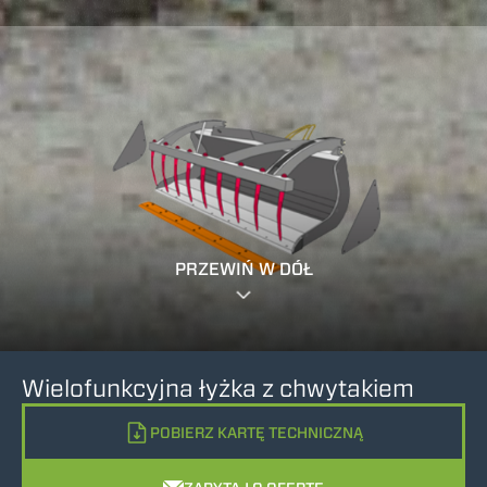
PRZEWIŃ W DÓŁ
Wielofunkcyjna łyżka z chwytakiem
POBIERZ KARTĘ TECHNICZNĄ