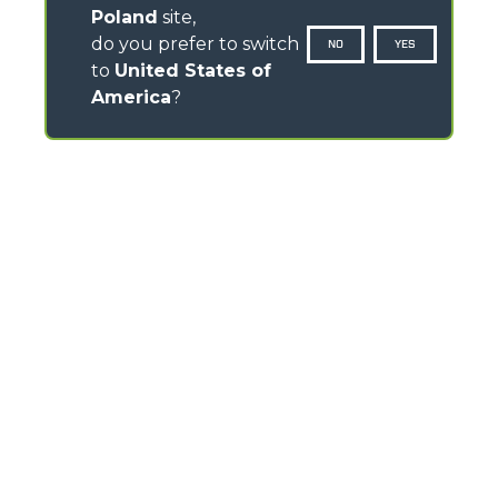
Poland
site,
do you prefer to switch
NO
YES
to
United States of
America
?
KONTAKTY
Warszawska 109 - 05-092 Łomianki
TEL
+48 22 751 20 22
info@pl.merlo.com