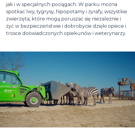
jak i w specjalnych pociągach. W parku można
spotkać lwy, tygrysy, hipopotamy i żyrafy, wszystkie
zwierzęta, które mogą poruszać się niezależnie i
żyć w bezpieczeństwie i dobrobycie dzięki opiece i
trosce doświadczonych opiekunów i weterynarzy.