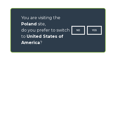
You are visiting the
Poland
site,
do you prefer to switch
NO
YES
to
United States of
America
?
KONTAKTY
Warszawska 109 - 05-092 Łomianki
TEL
+48 22 751 20 22
info@pl.merlo.com