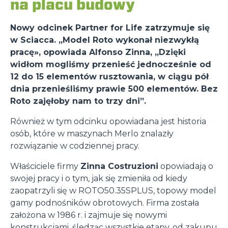
na placu budowy
Nowy odcinek Partner for Life zatrzymuje się
w Sciacca. „Model Roto wykonał niezwykłą
pracę», opowiada Alfonso Zinna, „Dzięki
widłom mogliśmy przenieść jednocześnie od
12 do 15 elementów rusztowania, w ciągu pół
dnia przenieśliśmy prawie 500 elementów. Bez
Roto zajęłoby nam to trzy dni”.
Również w tym odcinku opowiadana jest historia
osób, które w maszynach Merlo znalazły
rozwiązanie w codziennej pracy.
Właściciele firmy
Zinna Costruzioni
opowiadają o
swojej pracy i o tym, jak się zmieniła od kiedy
zaopatrzyli się w ROTO50.35SPLUS, topowy model
gamy podnośników obrotowych. Firma została
założona w 1986 r. i zajmuje się nowymi
konstrukcjami, śledząc wszystkie etapy, od zakupu