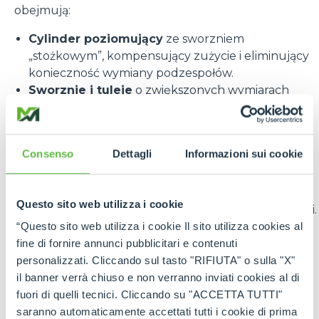
obejmują:
Cylinder poziomujący
ze sworzniem
„stożkowym”, kompensujący zużycie i eliminujący
konieczność wymiany podzespołów.
Sworznie i tuleje
o zwiększonych wymiarach
(+45%) i powiększonym gnieździe (+6%), dla
większej wytrzymałości konstrukcyjnej i trwałości
w czasie.
Consenso
Dettagli
Informazioni sui cookie
Przeprojektowany układ hydrauliczny i
elektryczny
ułatwiający serwis i konserwację.
Nowe osłony i uszczelnienia chronią komponenty
Questo sito web utilizza i cookie
przed błotem, kurzem i czynnikami zewnętrznymi.
Zmieniony system smarowania
upraszczający
“Questo sito web utilizza i cookie Il sito utilizza cookies al
konserwację i wydłużający żywotność części
fine di fornire annunci pubblicitari e contenuti
obrotowych karetki narzędziowej.
personalizzati. Cliccando sul tasto "RIFIUTA" o sulla "X"
Jeśli chodzi o wydajność i komfort, poprawiono
il banner verrà chiuso e non verranno inviati cookies al di
również rozkład sił i płynność ruchu podczas
fuori di quelli tecnici. Cliccando su "ACCETTA TUTTI"
obracania karetki. Wymierna korzyść dla
saranno automaticamente accettati tutti i cookie di prima