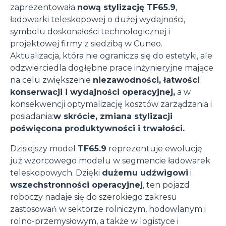
zaprezentowała
nową stylizację TF65.9
,
ładowarki teleskopowej o dużej wydajności,
symbolu doskonałości technologicznej i
projektowej firmy z siedzibą w Cuneo.
Aktualizacja, która nie ogranicza się do estetyki, ale
odzwierciedla dogłębne prace inżynieryjne mające
na celu zwiększenie
niezawodności, łatwości
konserwacji i wydajności operacyjnej,
a w
konsekwencji optymalizację kosztów zarządzania i
posiadania:
w skrócie, zmiana stylizacji
poświęcona produktywności i trwałości.
Dzisiejszy model
TF65.9
reprezentuje ewolucję
już wzorcowego modelu w segmencie ładowarek
teleskopowych. Dzięki
dużemu udźwigowi
i
wszechstronności operacyjnej
, ten pojazd
roboczy nadaje się do szerokiego zakresu
zastosowań w sektorze rolniczym, hodowlanym i
rolno-przemysłowym, a także w logistyce i