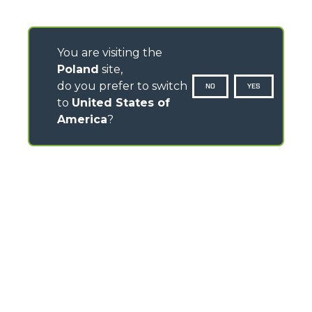
You are visiting the
Poland
site,
do you prefer to switch
NO
YES
to
United States of
America
?
KONTAKTY
Warszawska 109 - 05-092 Łomianki
TEL
+48 22 751 20 22
info@pl.merlo.com