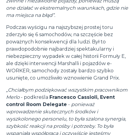
zwinne i niezawodne pojazdy, ponieważ muszą
one działać w ekstremalnych warunkach, gdzie nie
ma miejsca na błąd”.
Podczas wyścigu na najszybszej prostej toru
zderzyło się 6 samochodów, na szczęście bez
poważnych konsekwencji dla ludzi. Był to
prawdopodobnie najbardziej spektakularny i
niebezpieczny wypadek w całej historii Formuły E,
ale dzięki interwencji Marshalli i pojazdów e-
WORKER, samochody zostały bardzo szybko
usunięte, co umożliwiło wznowienie Grand Prix.
„Chciałbym podziękować wszystkim pracownikom
Merlo
- podkreśla
Francesco Cassioli, Event
control Room Delegate
-
ponieważ
wprowadzenie skutecznych środków i
wyszkolonego personelu, to była szalona synergia,
szybkość reakcji na prośby i potrzeby. To była
wspaniała współpraca i oczywiście jesteśmy