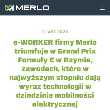
14 WRZ 2023
e-WORKER firmy Merlo
triumfuje w Grand Prix
Formuły E w Rzymie,
zawodach, które w
najwyższym stopniu dają
wyraz technologii w
dziedzinie mobilności
elektrycznej