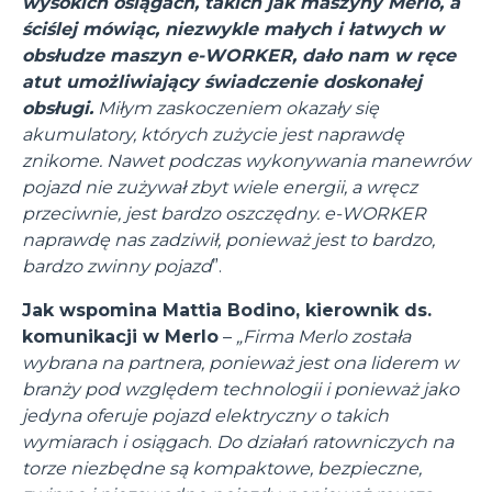
wysokich osiągach, takich jak maszyny Merlo, a
ściślej mówiąc, niezwykle małych i łatwych w
obsłudze maszyn e-WORKER, dało nam w ręce
atut umożliwiający świadczenie doskonałej
obsługi.
Miłym zaskoczeniem okazały się
akumulatory, których zużycie jest naprawdę
znikome. Nawet podczas wykonywania manewrów
pojazd nie zużywał zbyt wiele energii, a wręcz
przeciwnie, jest bardzo oszczędny. e-WORKER
naprawdę nas zadziwił, ponieważ jest to bardzo,
bardzo zwinny pojazd
”.
Jak wspomina Mattia Bodino, kierownik ds.
komunikacji w Merlo
–
„Firma Merlo została
wybrana na partnera, ponieważ jest ona liderem w
branży pod względem technologii i ponieważ jako
jedyna oferuje pojazd elektryczny o takich
wymiarach i osiągach
.
Do działań ratowniczych na
torze niezbędne są kompaktowe, bezpieczne,