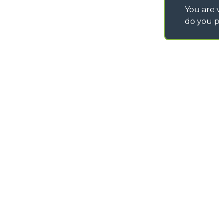
You are v
do you p
©
2026
MERLO S.p.A. Industria Metalmeccanica
P. IVA/Codice Fiscale 03078670043 - Iscrizione CCIAA di Cuneo n. REA C
Capitale Sociale 15.000.005,00 € int. vers