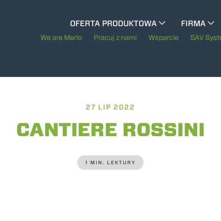
OFERTA PRODUKTOWA
FIRMA
CINGO WÓZKI NARZĘDZIOWE
Historia Merl
We are Merlo
Pracuj z nami
Wsparcie
SAV Sys
CINGO ELEKTRYCZNY
Merlo na świec
Zrównoważony r
27 LIP 2022
MASZYNY SPECJALNE
POKAŻ WSZYSTKIE
Technologie
CANTIERE ROSSINI
BETONIARKI - BETON Z TZW. "GRUCHY"
1 MIN. LEKTURY
TREEMME CIĄGNIKI LEŚNE SERIA MM
WOZIDŁO