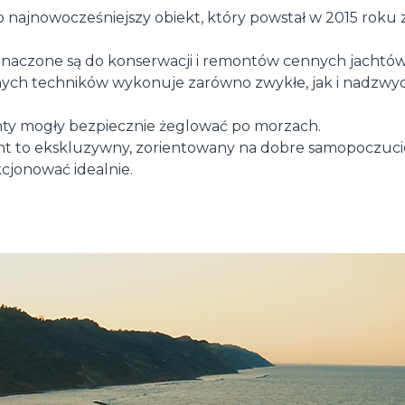
o najnowocześniejszy obiekt, który powstał w 2015 roku z
naczone są do konserwacji i remontów cennych jachtów
OSPRZĘTY
POKAŻ WSZYSTKIE
nych techników wykonuje zarówno zwykłe, jak i nadzwy
hty mogły bezpiecznie żeglować po morzach.
WIDŁY ICHWYTAKI
t to ekskluzywny, zorientowany na dobre samopoczucie
cjonować idealnie.
ŁYŻKI
WIDŁY I CHWYTAKI
ZAWIESIA HAKOWE
PLATFORMY