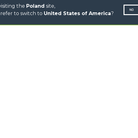
isiting the
Poland
site,
NO
refer to switch to
United States of America
?
Pol
N-260677,