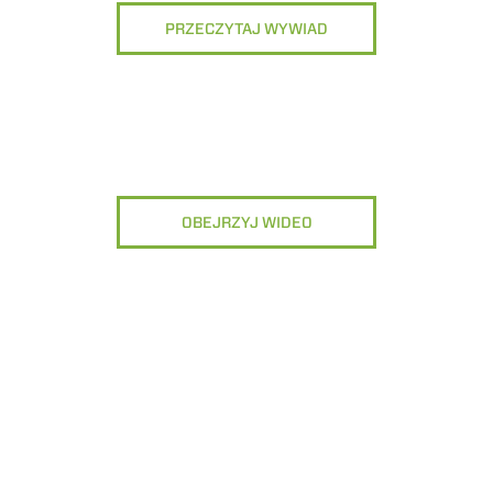
PRZECZYTAJ WYWIAD
OBEJRZYJ WIDEO
ELEKTRYCZNY PODNOŚNIK
WIDŁY ICHWY
PRODUKTY
OSPRZĘT
TELESKOPOWY
ŁYŻKI
KOMPAKTOWE
PODNOŚNIKI
WIDŁY I CHW
TELESKOPOWE
AL
ZAWIESIA H
PODNOŚNIKI
TIONS
TELESKOPOWE O