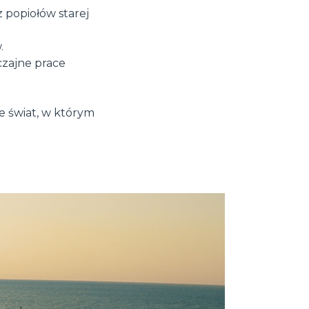
 popiołów starej
.
czajne prace
 świat, w którym