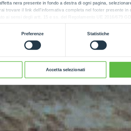
ffetta nera presente in fondo a destra di ogni pagina, selezionar
rai trovare il link dell'informativa completa nel footer presente in
ia
ressato ai sensi degli artt. 15 e ss. del Regolamento UE 2016/67
Preferenze
Statistiche
Accetta selezionati