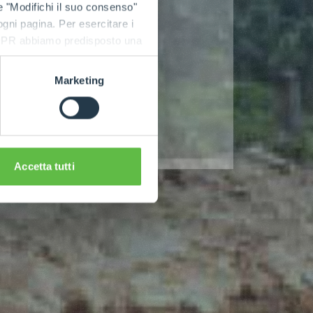
e "Modifichi il suo consenso"
 ogni pagina. Per esercitare i
9 GDPR abbiamo predisposto una
Marketing
Accetta tutti