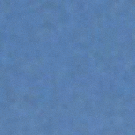
ACCESSORIOS
MUESTRA TODOS
HORCAS
PALAS
HORCAS Y PINZAS
GANCHOS
PLATAFORMAS