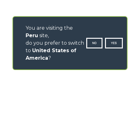
You are visiting the
Peru
site,
do you prefer to switch
NO
YES
to
United States of
America
?
CONTACTOS
Via Nazionale, 9 - 12010
S. Defendente di Cervasca (CN) - Italy
TEL
+39 0171614111