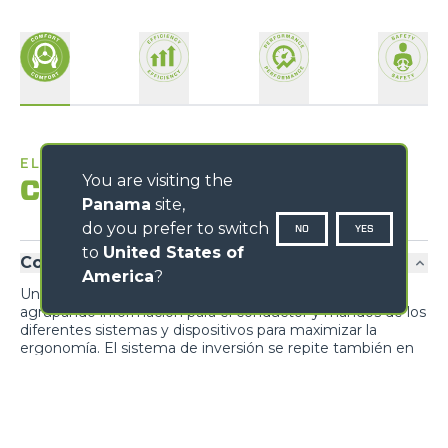
EL MEJOR LUGAR PARA TRABAJAR
You are visiting the
Confort
Panama
site,
do you prefer to switch
NO
YES
to
United States of
Confort exclusivo
America
?
Un diseño inédito prioriza la funcionalidad y el confort,
agrupando información para el conductor y mandos de los
diferentes sistemas y dispositivos para maximizar la
ergonomía. El sistema de inversión se repite también en
el joystick.
Entrada cabina
Loading form...