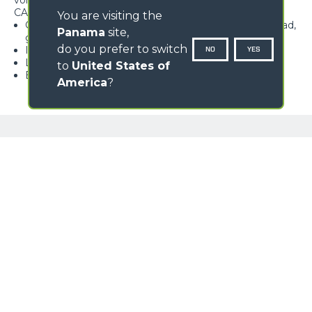
voladizo
CARACTERÍSTICAS
You are visiting the
Gancho homologado dotado de lengüeta de seguridad,
Panama
site,
giratorio a 360°
do you prefer to switch
Ideal para la floricultura
NO
YES
Limitador de carga de serie
to
United States of
Estructura robusta
America
?
Loading form...
GALERÍA IMÁGENES