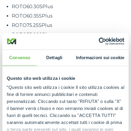
ROTO60.30SPlus
ROTO60.35SPlus
ROTO75.25SPlus
ROTO75.28SPlus
Para responder a las exigencias del mundo del
alquiler, nace la configuración ‘R’: la misma
Consenso
Dettagli
Informazioni sui cookie
potencia y fiabilidad que las versiones ‘SPlus’, pero
con una gestión simplificada, perfecta para los
usuarios ocasionales. Una innovación que combina
Questo sito web utilizza i cookie
prestaciones, facilidad de uso y un posicionamiento
“Questo sito web utilizza i cookie Il sito utilizza cookies al
de precio pensado a medida para este mercado.
fine di fornire annunci pubblicitari e contenuti
Funciones electrónicas.
personalizzati. Cliccando sul tasto "RIFIUTA" o sulla "X"
Se han aportado muchas actualizaciones a las
il banner verrà chiuso e non verranno inviati cookies al di
funciones electrónicas de la máquina para mejorar
fuori di quelli tecnici. Cliccando su "ACCETTA TUTTI"
la experiencia de uso.
saranno automaticamente accettati tutti i cookie di prima
La primera modificación ha incluido la velocidad
o terza parte presenti sul sito, i quali saranno in ogni