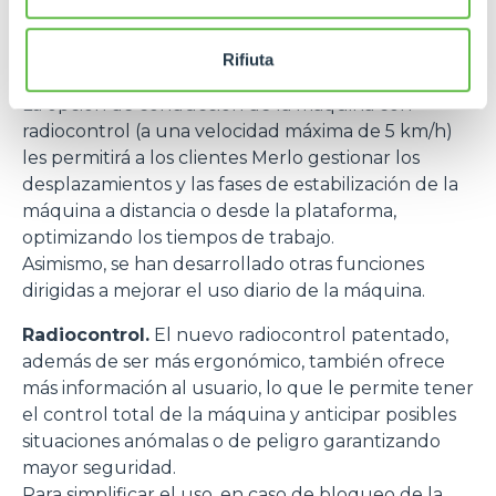
es factible o no solo simulando la variación de los
parámetros operativos (accesorio en uso, carga
Rifiuta
manipulada, posición de los estabilizadores, etc.).
La opción de conducción de la máquina con
radiocontrol (a una velocidad máxima de 5 km/h)
les permitirá a los clientes Merlo gestionar los
desplazamientos y las fases de estabilización de la
máquina a distancia o desde la plataforma,
optimizando los tiempos de trabajo.
Asimismo, se han desarrollado otras funciones
dirigidas a mejorar el uso diario de la máquina.
Radiocontrol.
El nuevo radiocontrol patentado,
además de ser más ergonómico, también ofrece
más información al usuario, lo que le permite tener
el control total de la máquina y anticipar posibles
situaciones anómalas o de peligro garantizando
mayor seguridad.
Para simplificar el uso, en caso de bloqueo de la