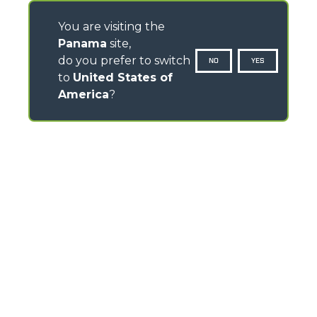
You are visiting the
Panama
site,
do you prefer to switch
NO
YES
to
United States of
America
?
CONTACTOS
Via Nazionale, 9 - 12010
S. Defendente di Cervasca (CN) - Italy
TEL
+39 0171614111
info@merlo.com