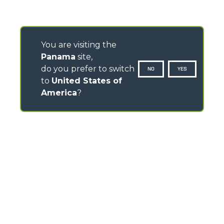
You are visiting the
Panama
site,
do you prefer to switch
NO
YES
to
United States of
America
?
CONTACTOS
Via Nazionale, 9 - 12010
S. Defendente di Cervasca (CN) - Italy
TEL
+39 0171614111