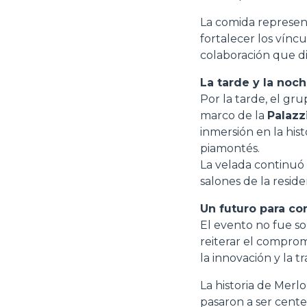
La comida represen
fortalecer los vínc
colaboración que di
La tarde y la noc
Por la tarde, el gr
marco de la
Palazz
inmersión en la hist
piamontés.
La velada continuó 
salones de la reside
Un futuro para con
El evento no fue so
reiterar el comprom
la innovación y la tr
La historia de Merl
pasaron a ser cente