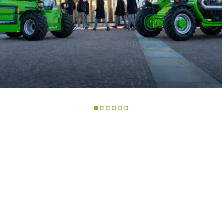
DO
TELESCÒPICOS
HORCAS
ELÉCTRICOS