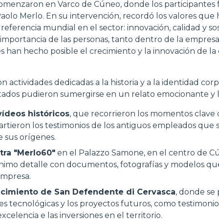
comenzaron en Varco de Cúneo, donde los participantes 
ESPECIAL
Paolo Merlo. En su intervención, recordó los valores qu
eferencia mundial en el sector: innovación, calidad y sos
importancia de las personas, tanto dentro de la empres
es han hecho posible el crecimiento y la innovación de l
 actividades dedicadas a la historia y a la identidad corp
vitados pudieron sumergirse en un relato emocionante y l
ídeos históricos
, que recorrieron los momentos clave 
rtieron los testimonios de los antiguos empleados que si
 sus orígenes.
stra "Merlo60"
en el Palazzo Samone, en el centro de Cú
nimo detalle con documentos, fotografías y modelos que
empresa.
lecimiento de San Defendente di Cervasca
, donde se 
s tecnológicas y los proyectos futuros, como testimoni
celencia e las inversiones en el territorio.