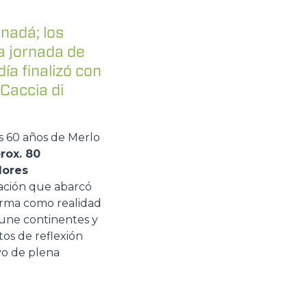
nadá; los
a jornada de
ía finalizó con
 Caccia di
os 60 años de Merlo
rox. 80
dores
ación que abarcó
irma como realidad
 une continentes y
tos de reflexión
vo de plena