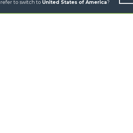
refer to switch to
United States of America
?
N-260677,