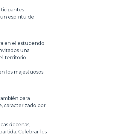
ticipantes
 un espíritu de
iva en el estupendo
 invitados una
l territorio
en los majestuosos
 también para
, caracterizado por
ocas decenas,
artida. Celebrar los