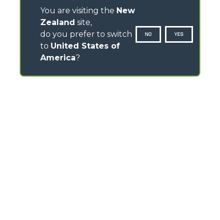
You are visiting the
New
Zealand
site,
do you prefer to switch
NO
YES
to
United States of
America
?
CONTACTS
TEL
+64 21 925 034
info.mga@merloanz.com