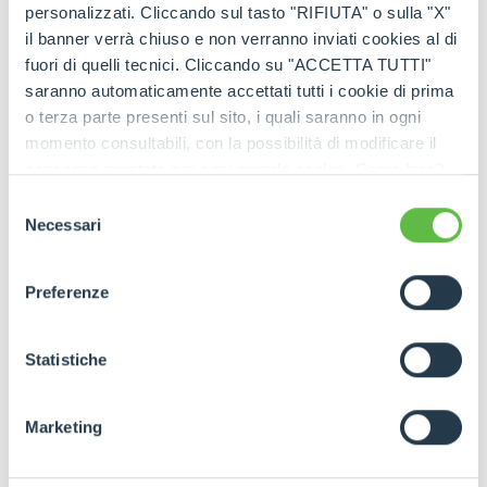
personalizzati. Cliccando sul tasto "RIFIUTA" o sulla "X"
il banner verrà chiuso e non verranno inviati cookies al di
fuori di quelli tecnici. Cliccando su "ACCETTA TUTTI"
saranno automaticamente accettati tutti i cookie di prima
o terza parte presenti sul sito, i quali saranno in ogni
momento consultabili, con la possibilità di modificare il
consenso prestato per ogni singolo cookie. Come fare?
Cliccare sulla graffetta nera presente in fondo a destra di
Selezione
ogni pagina, selezionare "Modifichi il suo consenso" e
Necessari
del
infine "Mostra dettagli". Potrai trovare il link
consenso
dell'informativa completa nel footer presente in ogni
Preferenze
pagina. Per esercitare i diritti riconosciuti all'interessato ai
sensi degli artt. 15 e ss. del Regolamento UE 2016/679
GDPR abbiamo predisposto una
apposita procedura.
Statistiche
Marketing