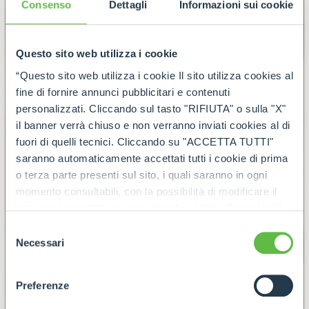
Consenso
Dettagli
Informazioni sui cookie
Questo sito web utilizza i cookie
“Questo sito web utilizza i cookie Il sito utilizza cookies al
fine di fornire annunci pubblicitari e contenuti
personalizzati. Cliccando sul tasto "RIFIUTA" o sulla "X"
il banner verrà chiuso e non verranno inviati cookies al di
fuori di quelli tecnici. Cliccando su "ACCETTA TUTTI"
saranno automaticamente accettati tutti i cookie di prima
o terza parte presenti sul sito, i quali saranno in ogni
momento consultabili, con la possibilità di modificare il
consenso prestato per ogni singolo cookie. Come fare?
Cliccare sulla graffetta nera presente in fondo a destra di
Selezione
ogni pagina, selezionare "Modifichi il suo consenso" e
Necessari
del
infine "Mostra dettagli". Potrai trovare il link
consenso
dell'informativa completa nel footer presente in ogni
Preferenze
pagina. Per esercitare i diritti riconosciuti all'interessato ai
sensi degli artt. 15 e ss. del Regolamento UE 2016/679