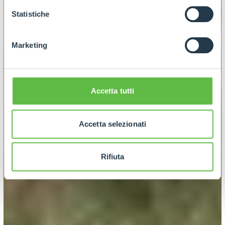
GDPR abbiamo predisposto una
apposita procedura.
Statistiche
Marketing
Accetta tutti
Accetta selezionati
Rifiuta