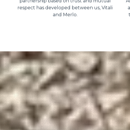
partnership based on trust and mutual
A
respect has developed between us, Vitali
a
and Merlo.