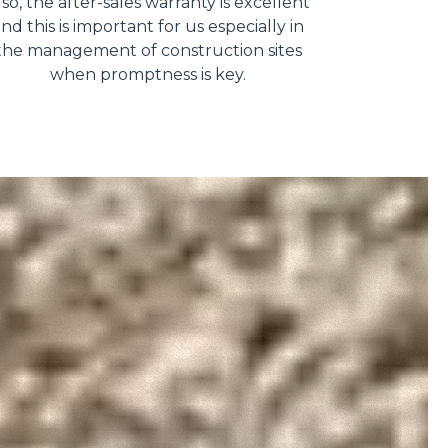
lso, the after-sales warranty is excellent
nd this is important for us especially in
the management of construction sites
when promptness is key.