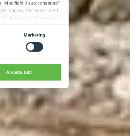
e "Modifichi il suo consenso"
 ogni pagina. Per esercitare i
9 GDPR abbiamo predisposto una
Marketing
Accetta tutti