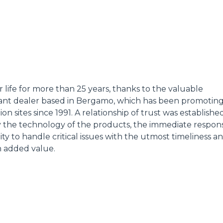
ATTACHMENTS
SHOW ALL
life for more than 25 years, thanks to the valuable
FORKS
ant dealer based in Bergamo, which has been promotin
n sites since 1991. A relationship of trust was establishe
y the technology of the products, the immediate respons
BUCKETS
ty to handle critical issues with the utmost timeliness a
h added value.
FORKS AND CLAMPS
HOOKS