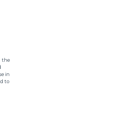
g the
d
e in
nd to