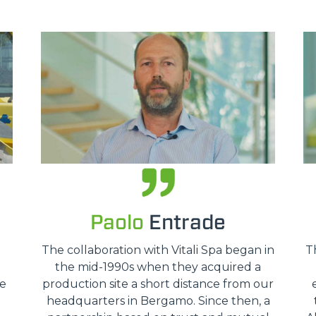
PLATFORMS
SPECIAL
Paolo
Entrade
The collaboration with Vitali Spa began in
T
the mid-1990s when they acquired a
we
production site a short distance from our
headquarters in Bergamo. Since then, a