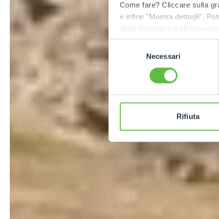
Come fare? Cliccare sulla gra
e infine "Mostra dettagli". Pot
diritti riconosciuti all'inte
apposita procedura.
Selezione
Necessari
del
consenso
Rifiuta