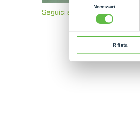
Necessari
del
Seguici su
Facebook
e
Instag
consenso
Rifiuta
MERLO WORLDWIDE
CONTACTS
Via Nazionale, 9 - 12010
MERLO GROUP
S. Defendente di Cervasca
THE HISTORY OF M
(CN) - Italy
TECHNOLOGY
TEL
+39 0171614111
DEVELOPER
info@merlo.com
EXTRACT OF GENER
PURCHASING CONDI
SAV - TEAM VIEWE
SHIPMENT OPERATI
INSTRUCTIONS
IT - TEAM VIEWER