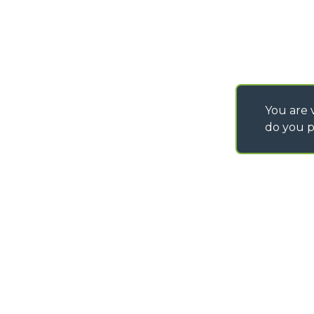
You are v
do you p
©
2026
MERLO S.p.A. Industria Metalmeccanica
P. IVA/Codice Fiscale 03078670043 - Iscrizione CCIAA di Cuneo n. REA C
Capitale Sociale 15.000.005,00 € int. vers