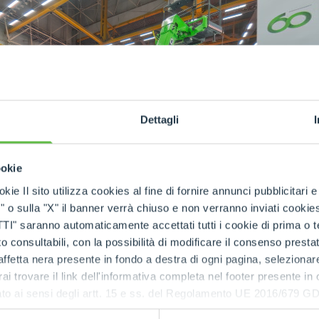
ATTACHMENTS
SHOW ALL
Dettagli
FORKS
ookie
BUCKETS
kie Il sito utilizza cookies al fine di fornire annunci pubblicitari 
o sulla "X" il banner verrà chiuso e non verranno inviati cookies al
saranno automaticamente accettati tutti i cookie di prima o terz
FORKS AND CLAMPS
 consultabili, con la possibilità di modificare il consenso presta
ffetta nera presente in fondo a destra di ogni pagina, selezionar
rai trovare il link dell'informativa completa nel footer presente in
HOOKS
ressato ai sensi degli artt. 15 e ss. del Regolamento UE 2016/67