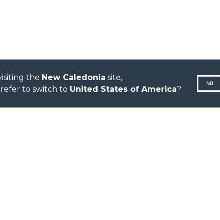
ELECTRIC CINGO
CONCRETE MIXER
TOOL HANDLER TRACTOR
DUMPER
isiting the
New Caledonia
site,
NO
refer to switch to
United States of America
?
N-260677,