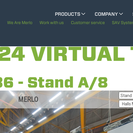
CINGO MULTIFUNCTION
PRODUCTS
COMPANY
The History of Merlo
We Are Merlo
Work with us
Customer service
SAV Syst
ELECTRIC CINGO
Merlo worldwide
24 VIRTUAL
Sustainability
SPECIAL MACHINES
SHOW ALL
Technology
36 - Stand A/8
CONCRETE MIXER
TOOL HANDLER TRACTOR
DUMPER