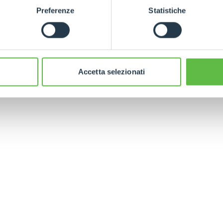
Preferenze
Statistiche
PLATFORMS
ram
per tutti gli aggiornamenti in tempo real
SPECIAL
Accetta selezionati
ELECTRIC TELEHANDLER
FORKS
PRODUCTS
EQUIPMENTS
ERLO
COMPACT TELEHANDLERS
BUCKETS
MEDIUM CAPACITY
FORKS AND 
TELEHANDLERS
HOOKS
HIGH CAPACITY
TELEHANDLERS
AL
PLATFORMS
TIONS
STABILIZED
SPECIAL
TELEHANDLERS
R
ROTATING TELEHANDLERS
VE
TELESCOPIC TRACTORS
CINGO TRANSPORTER
CINGO MULTIFUNCTION