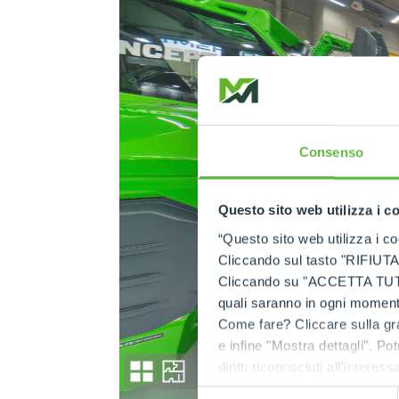
Consenso
Questo sito web utilizza i c
“Questo sito web utilizza i coo
Cliccando sul tasto "RIFIUTA" 
Cliccando su "ACCETTA TUTTI" 
quali saranno in ogni momento
Come fare? Cliccare sulla gra
e infine "Mostra dettagli". Pot
diritti riconosciuti all'inte
apposita procedura.
Selezione