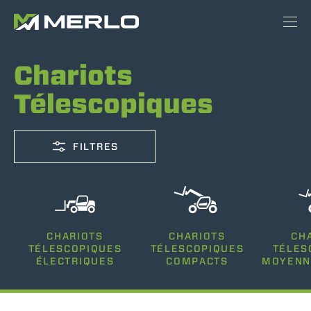
Chariots
Télescopiques
FILTRES
CAPACITÉ
CHARIOTS
CHARIOTS
CH
2500-12000
TÉLESCOPIQUES
TÉLESCOPIQUES
TÉLES
ÉLECTRIQUES
COMPACTS
MOYENN
HAUTEUR DE LEVAGE
5-26