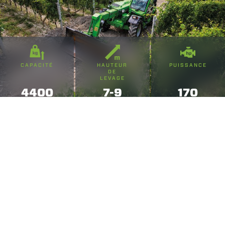
CAPACITÉ
HAUTEUR
PUISSANCE
DE
LEVAGE
4400
7-9
170