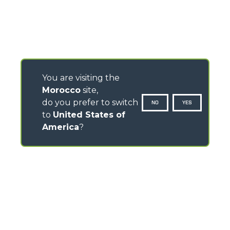
You are visiting the
Morocco
site,
do you prefer to switch
NO
YES
to
United States of
America
?
CONTACTS
Via Nazionale, 9 - 12010
S. Defendente di Cervasca (CN) - Italy