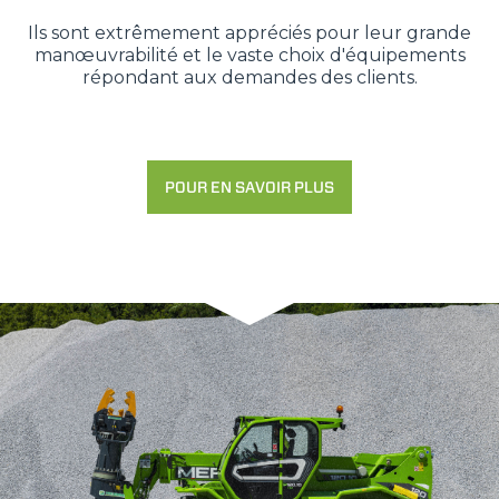
Ils sont extrêmement appréciés pour leur grande
manœuvrabilité et le vaste choix d'équipements
répondant aux demandes des clients.
POUR EN SAVOIR PLUS
Consenso
Dettagli
Informazioni sui cookie
Questo sito web utilizza i cookie
“Questo sito web utilizza i cookie Il sito utilizza cookies al
fine di fornire annunci pubblicitari e contenuti
personalizzati. Cliccando sul tasto "RIFIUTA" o sulla "X"
il banner verrà chiuso e non verranno inviati cookies al di