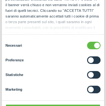
LIRE L'INTERVIEW
il banner verrà chiuso e non verranno inviati cookies al di
fuori di quelli tecnici. Cliccando su "ACCETTA TUTTI"
saranno automaticamente accettati tutti i cookie di prima
o terza parte presenti sul sito, i quali saranno in ogni
momento consultabili, con la possibilità di modificare il
consenso prestato per ogni singolo cookie. Come fare?
Cliccare sulla graffetta nera presente in fondo a destra di
Selezione
VOIR LA VIDÉO
ogni pagina, selezionare "Modifichi il suo consenso" e
Necessari
del
infine "Mostra dettagli". Potrai trovare il link
consenso
dell'informativa completa nel footer presente in ogni
Preferenze
pagina. Per esercitare i diritti riconosciuti all'interessato ai
sensi degli artt. 15 e ss. del Regolamento UE 2016/679
GDPR abbiamo predisposto una
apposita procedura.
Statistiche
Marketing