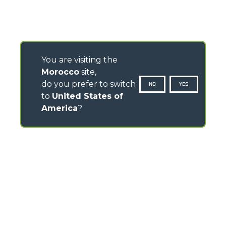
You are visiting the
Morocco
site,
do you prefer to switch
NO
YES
to
United States of
America
?
CONTACTS
Via Nazionale, 9 - 12010
S. Defendente di Cervasca (CN) - Italy