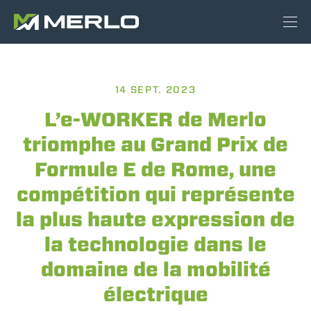
14 SEPT. 2023
L’e-WORKER de Merlo
triomphe au Grand Prix de
Formule E de Rome, une
compétition qui représente
la plus haute expression de
la technologie dans le
domaine de la mobilité
électrique