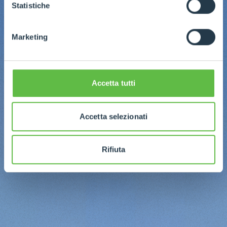
GDPR abbiamo predisposto una
apposita procedura.
Statistiche
Marketing
Accetta tutti
Accetta selezionati
Rifiuta