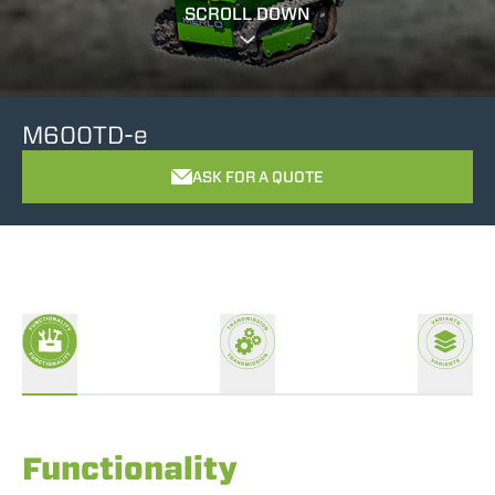
SCROLL DOWN
M600TD-e
ASK FOR A QUOTE
Functionality