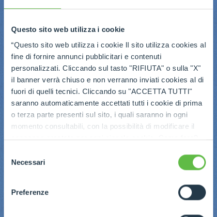
Questo sito web utilizza i cookie
“Questo sito web utilizza i cookie Il sito utilizza cookies al
fine di fornire annunci pubblicitari e contenuti
personalizzati. Cliccando sul tasto "RIFIUTA" o sulla "X"
il banner verrà chiuso e non verranno inviati cookies al di
fuori di quelli tecnici. Cliccando su "ACCETTA TUTTI"
saranno automaticamente accettati tutti i cookie di prima
o terza parte presenti sul sito, i quali saranno in ogni
momento consultabili, con la possibilità di modificare il
consenso prestato per ogni singolo cookie. Come fare?
Cliccare sulla graffetta nera presente in fondo a destra di
Selezione
ogni pagina, selezionare "Modifichi il suo consenso" e
Necessari
del
infine "Mostra dettagli". Potrai trovare il link
consenso
dell'informativa completa nel footer presente in ogni
Preferenze
pagina. Per esercitare i diritti riconosciuti all'interessato ai
sensi degli artt. 15 e ss. del Regolamento UE 2016/679