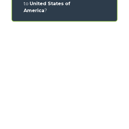
to
United States of
America
?
CONTACTS
Via Nazionale, 9 - 12010
S. Defendente di Cervasca (CN) - Italy
TEL
+39 0171614111
info@merlo.com
MERLO GROUP