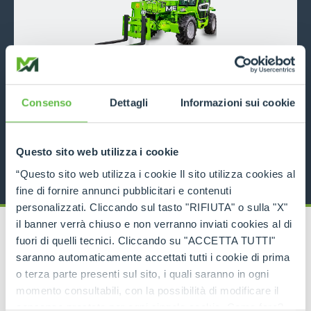
P50.18
Consenso
Dettagli
Informazioni sui cookie
5000
18
116
DISCOVER MORE
Questo sito web utilizza i cookie
“Questo sito web utilizza i cookie Il sito utilizza cookies al
fine di fornire annunci pubblicitari e contenuti
personalizzati. Cliccando sul tasto "RIFIUTA" o sulla "X"
il banner verrà chiuso e non verranno inviati cookies al di
fuori di quelli tecnici. Cliccando su "ACCETTA TUTTI"
saranno automaticamente accettati tutti i cookie di prima
o terza parte presenti sul sito, i quali saranno in ogni
RELATED PRODUCTS
momento consultabili, con la possibilità di modificare il
Telehandlers
consenso prestato per ogni singolo cookie. Come fare?