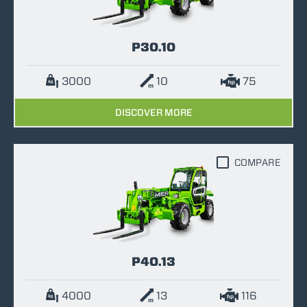
P30.10
3000
10
75
DISCOVER MORE
COMPARE
P40.13
4000
13
116