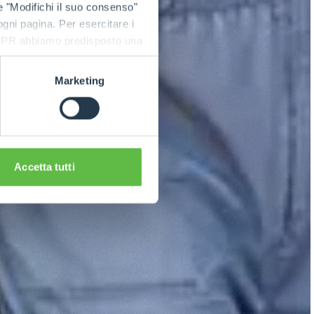
e "Modifichi il suo consenso"
 ogni pagina. Per esercitare i
9 GDPR abbiamo predisposto una
Marketing
Accetta tutti