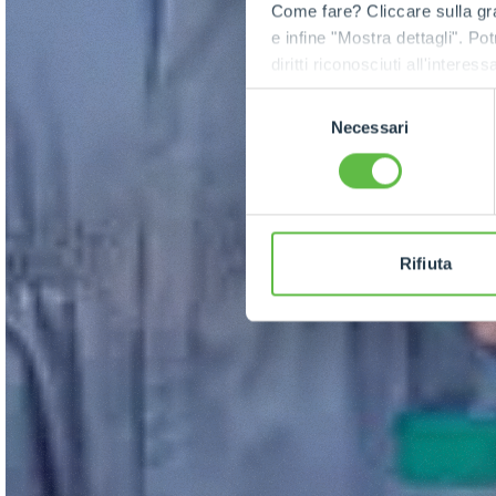
Come fare? Cliccare sulla gra
e infine "Mostra dettagli". Pot
diritti riconosciuti all'inte
apposita procedura.
Selezione
Necessari
del
consenso
Rifiuta