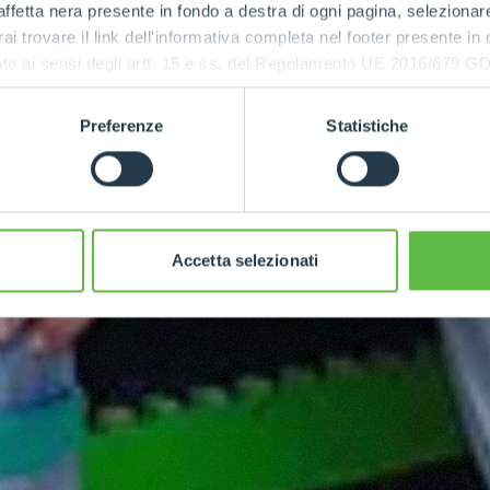
ffetta nera presente in fondo a destra di ogni pagina, selezionar
rai trovare il link dell'informativa completa nel footer presente in
ressato ai sensi degli artt. 15 e ss. del Regolamento UE 2016/67
Preferenze
Statistiche
Accetta selezionati