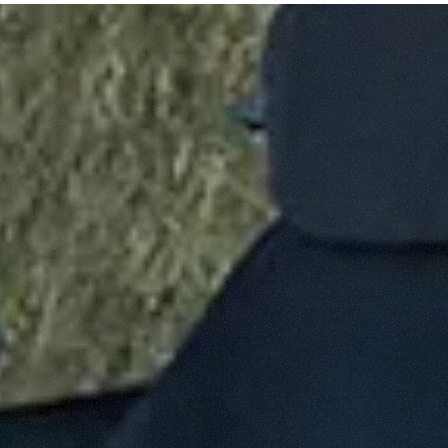
ATTACHMENTS
SHOW ALL
FORKS
BUCKETS
FORKS AND CLAMPS
HOOKS
PLATFORMS