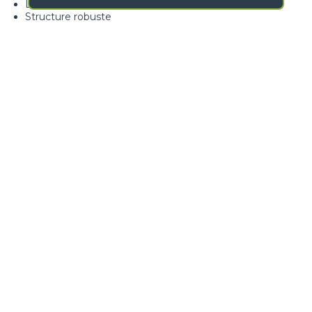
Limiteur de charge de série
Structure robuste
GALERIE D'IMAGES