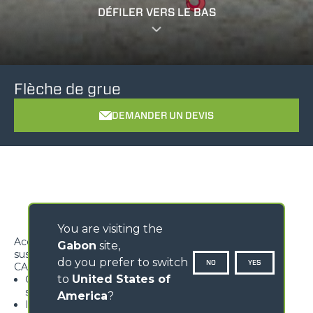
DÉFILER VERS LE BAS
Flèche de grue
DEMANDER UN DEVIS
You are visiting the
Accessoire idéal pour la manutention de charges
Gabon
site,
suspendues en porte-à-fauxo
do you prefer to switch
NO
YES
CARACTÉRISTIQUES
to
United States of
Crochet homologué équipé d'une languette de
sécurité, pivotant sur 360°
America
?
Idéale pour l'horticulture