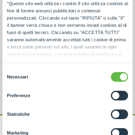
“Questo sito web utilizza i cookie Il sito utilizza cookies al
fine di fornire annunci pubblicitari e contenuti
personalizzati. Cliccando sul tasto "RIFIUTA" o sulla "X"
NOTES
il banner verrà chiuso e non verranno inviati cookies al di
fuori di quelli tecnici. Cliccando su "ACCETTA TUTTI"
saranno automaticamente accettati tutti i cookie di prima
o terza parte presenti sul sito, i quali saranno in ogni
momento consultabili, con la possibilità di modificare il
J'ai lu les
informations de contact
conformément à
consenso prestato per ogni singolo cookie. Come fare?
l'article 13 du règlement (UE) 2016/679 GDPR".
*
Cliccare sulla graffetta nera presente in fondo a destra di
Selezione
ogni pagina, selezionare "Modifichi il suo consenso" e
Necessari
del
infine "Mostra dettagli". Potrai trovare il link
consenso
dell'informativa completa nel footer presente in ogni
Preferenze
pagina. Per esercitare i diritti riconosciuti all'interessato ai
sensi degli artt. 15 e ss. del Regolamento UE 2016/679
GDPR abbiamo predisposto una
apposita procedura.
Statistiche
Marketing