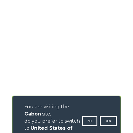
You are visiting the
Gabon
site,
do you prefer to switch
NO
YES
to
United States of