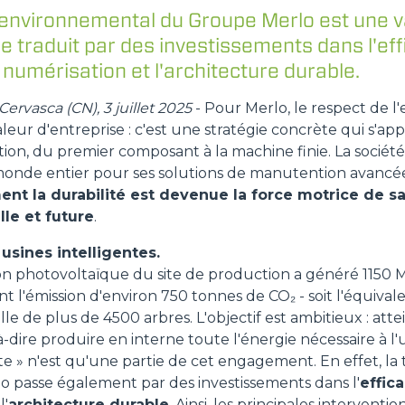
nvironnemental du Groupe Merlo est une v
ÉQUIPEMENTS
TOUT AFFICHER
se traduit par des investissements dans l'eff
 numérisation et l'architecture durable.
FOURCHES
ervasca (CN), 3 juillet 2025
- Pour Merlo, le respect de 
leur d'entreprise : c'est une stratégie concrète qui s'a
ion, du premier composant à la machine finie. La société
GODET
onde entier pour ses solutions de manutention avancé
nt la durabilité est devenue la force motrice de s
lle et future
.
FOURCHES ET PINCES
usines intelligentes.
tion photovoltaïque du site de production a généré 1150
CROCHETS
t l'émission d'environ 750 tonnes de CO₂ - soit l'équival
e de plus de 4500 arbres. L'objectif est ambitieux : attei
-dire produire en interne toute l'énergie nécessaire à l'u
te » n'est qu'une partie de cet engagement. En effet, la t
PLATE-FORMES
o passe également par des investissements dans l'
effic
l'
architecture durable
. Ainsi, les principales interven