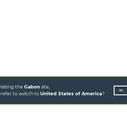
CHARIOTS
TÉLESCOPIQUES
STABILISÉS
CHARIOTS
TÉLESCOPIQUES ROTATIFS
TRACTEURS
TÉLESCOPIQUES
CINGO TRANSPORTER
CINGO MULTIFONCTION
CINGO ÉLECTRIQUE
BÉTONNIÈRE
TRACTEUR PORTE-OUTILS
isiting the
Gabon
site,
NO
refer to switch to
United States of America
?
Politique 
N-260677,