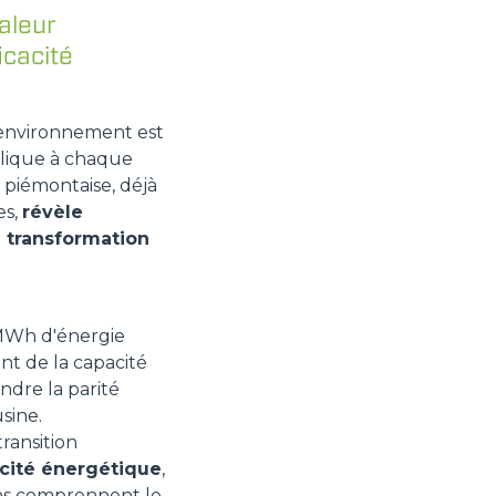
aleur
icacité
l'environnement est
pplique à chaque
 piémontaise, déjà
es,
révèle
a transformation
 MWh d'énergie
ent de la capacité
ndre la parité
sine.
ransition
acité énergétique
,
tions comprennent le