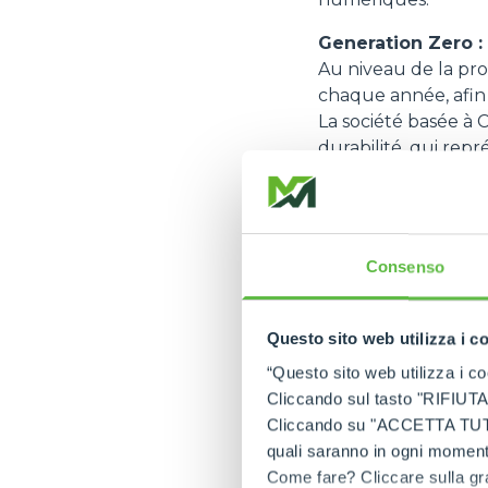
Generation Zero :
Au niveau de la pr
chaque année, afin
La société basée à C
durabilité, qui re
conçus pour minimis
des modèles les plus 
e-WORKER,
le 
Consenso
émissions polluan
régénératif, ce 
niveau acoustique
Questo sito web utilizza i c
exigent une minim
“Questo sito web utilizza i coo
ROTO Plug & Pl
Cliccando sul tasto "RIFIUTA" 
électrique et un
Cliccando su "ACCETTA TUTTI" 
modèles tradition
quali saranno in ogni momento
moteur thermique
Come fare? Cliccare sulla gra
avec un impact r