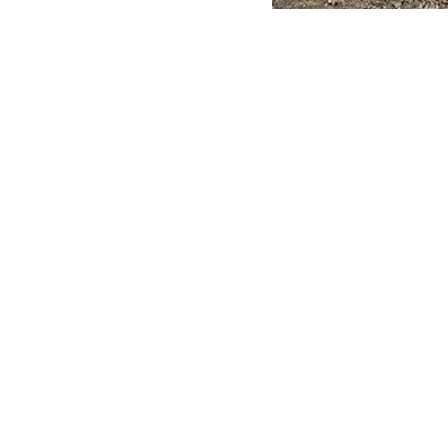
MERLO DANS LE M
CONTACTS
Via Nazionale, 9 - 12010
MERLO GROUP
S. Defendente di Cervasca
TECHNOLOGIES
(CN) - Italy
DEVELOPER
TEL
+39 0171614111
EXTRACT OF GENER
PURCHASING CONDI
info@merlo.com
IT - TEAM VIEWER
SAV - TEAM VIEWE