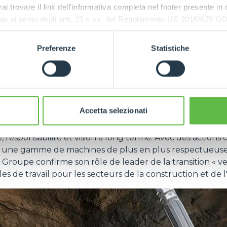
rai trovare il link dell'informativa completa nel footer presente in
ransporteur compact à chenilles électrique conçu pour l
ressato ai sensi degli artt. 15 e ss. del Regolamento UE 2016/67
 ou les milieux intérieurs. La version électrique de ce 
ions et d'améliorer l'efficacité dans les applications cara
ssité de mener des opérations silencieuses et durables.
Preferenze
Statistiche
es au lithium
, qui équipent de série les flottes électriq
 de la stratégie de Merlo en matière de durabilité, en pa
hicules de la gamme
Generation Zero
. L'adoption de bat
tages en termes d'efficacité énergétique, de durabilit
Accetta selezionati
 Merlo, la durabilité n'est pas un aboutissement, mais un 
, responsabilité et vision à long terme. Avec des actions
t une gamme de machines de plus en plus respectueus
 Groupe confirme son rôle de leader de la transition « v
s de travail pour les secteurs de la construction et de l