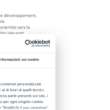
t le développement,
le.
orientés vers la
éhicules sont
oici quelques-uns
ur réduire les
Informazioni sui cookie
 et au freinage
ssion et un faible
aces sensibles, qui
e contenuti personalizzati.
ine un moteur
 di fuori di quelli tecnici.
sions par rapport aux
a parte presenti sul sito, i
ique et en mode
to per ogni singolo cookie.
performances élevées
e "Modifichi il suo consenso"