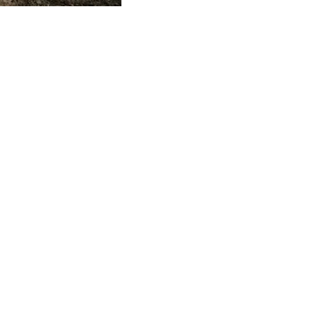
T PINCES
ES