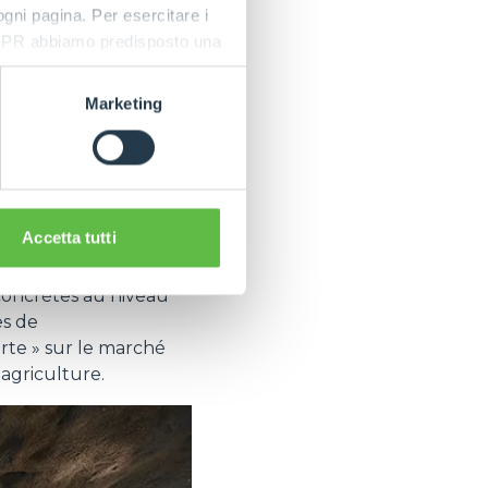
 ogni pagina. Per esercitare i
es opérations dans les
9 GDPR abbiamo predisposto una
modèle permet de
ctérisées par un accès
Marketing
ues, constituent un
rticulier en ce qui
teries au lithium offre
é et de réduction des
Accetta tutti
chemin évolutif qui
 concrètes au niveau
es de
erte » sur le marché
'agriculture.