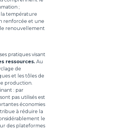
mation ;
e la température
on renforcée et une
t le renouvellement
es pratiques visant
es ressources.
Au
yclage de
ues et les tôles de
de production.
nant : par
ont pas utilisés est
portantes économies
tribue à réduire la
considérablement le
sur des plateformes