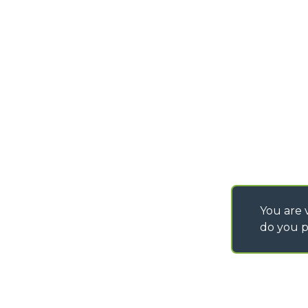
You are v
do you p
©
2026
MERLO S.p.A. Industria Metalmeccanica
P. IVA/Codice Fiscale 03078670043 - Iscrizione CCIAA di Cuneo n. REA C
Capitale Sociale 15.000.005,00 € int. vers