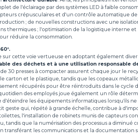
et de l'éclairage par des systèmes LED à faible consom
SPECIAL
capteurs crépusculaires et d'un contrôle automatique d
roduction ; de nouvelles constructions avec une isolati
ns thermiques ; l'optimisation de la logistique interne e
our réduire la consommation.
60°.
e sur cette voie vertueuse en adoptant également divers
able des déchets et à une utilisation responsable d
us de 30 presses à compacter assurent chaque jour le rec
le carton et le plastique, tandis que les copeaux métalliq
sement récupérés pour être réintroduits dans le cycle 
otidien des employés joue également un rôle détermi
 d'éteindre les équipements informatiques lorsqu'ils ne s
it geste qui, répété à grande échelle, contribue à d'im
toilettes, l'installation de robinets munis de capteurs con
, tandis que la numérisation des processus a diminué 
en transférant les communications et la documentation 