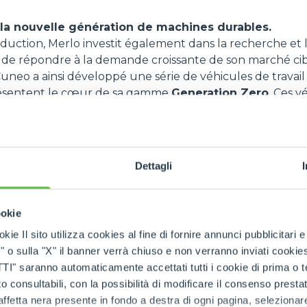
 la nouvelle génération de machines durables.
oduction, Merlo investit également dans la recherche e
 de répondre à la demande croissante de son marché cib
uneo a ainsi développé une série de véhicules de travail 
présentent le cœur de sa gamme
Generation Zero
. Ces v
er les émissions et optimiser l'efficacité énergétique. V
significatifs :
chargeur télescopique entièrement électrique, conçu po
Dettagli
tes et l'impact sonore. Grâce à sa batterie rechargeable
modèle garantit d'excellentes performances avec zéro émi
. Il est idéal pour les environnements urbains ou les esp
ookie
isation de la pollution de l'air et du bruit.
kie Il sito utilizza cookies al fine di fornire annunci pubblicitari 
ay Hybrid,
le chargeur télescopique hybride, qui comb
o sulla "X" il banner verrà chiuso e non verranno inviati cookies al
 moteur thermique, réduisant considérablement les émis
saranno automaticamente accettati tutti i cookie di prima o terz
nels. Sa capacité à fonctionner à la fois en mode électr
 consultabili, con la possibilità di modificare il consenso presta
 permet une plus grande flexibilité, garantissant des 
ffetta nera presente in fondo a destra di ogni pagina, selezionar
éduit sur l'environnement.