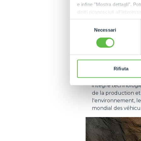
e infine "Mostra dettagli". Pot
M600TD-E,
le t
diritti riconosciuti all'inte
espaces confinés
apposita procedura.
réduire les émiss
Selezione
limité et la néce
Necessari
del
Enfin, les
batteri
consenso
autre élément clé
concerne les vé
de nombreux avan
émissions.
Rifiuta
En définitive, pour
intègre technologie
de la production e
l'environnement, le
mondial des véhicule