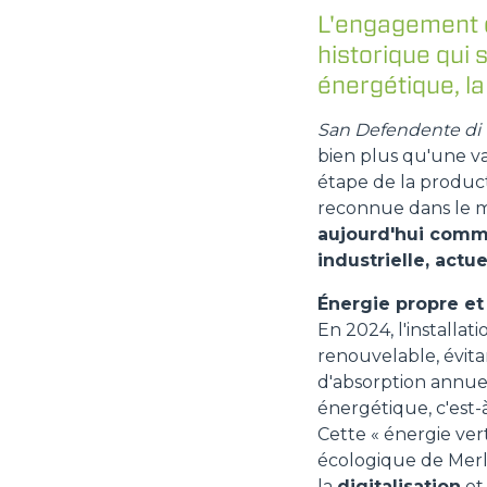
L'engagement e
historique qui 
énergétique, la
San Defendente di C
bien plus qu'une va
étape de la product
reconnue dans le m
aujourd'hui comme
industrielle, actue
Énergie propre et 
En 2024, l'installa
renouvelable, évitan
d'absorption annuell
énergétique, c'est-à
Cette « énergie ver
écologique de Merl
la
digitalisation
et 