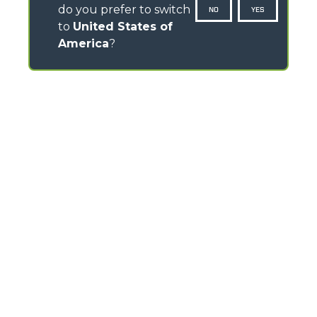
do you prefer to switch
NO
YES
to
United States of
America
?
CONTACTS
Via Nazionale, 9 - 12010
S. Defendente di Cervasca (CN) - Italy
TEL
+39 0171614111
info@merlo.com