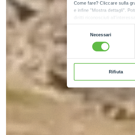
Come fare? Cliccare sulla gra
e infine "Mostra dettagli". Pot
diritti riconosciuti all'inte
apposita procedura.
Selezione
Necessari
del
consenso
Rifiuta