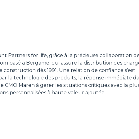
ÉQUIPEMENTS
TOUT AFFICHER
FOURCHES
nt Partners for life, grâce à la précieuse collaboration d
GODET
m basé à Bergame, qui assure la distribution des charg
e construction dès 1991. Une relation de confiance s’est
e par la technologie des produits, la réponse immédiate d
FOURCHES ET PINCES
e CMO Maren à gérer les situations critiques avec la plu
ions personnalisées à haute valeur ajoutée.
CROCHETS
PLATE-FORMES