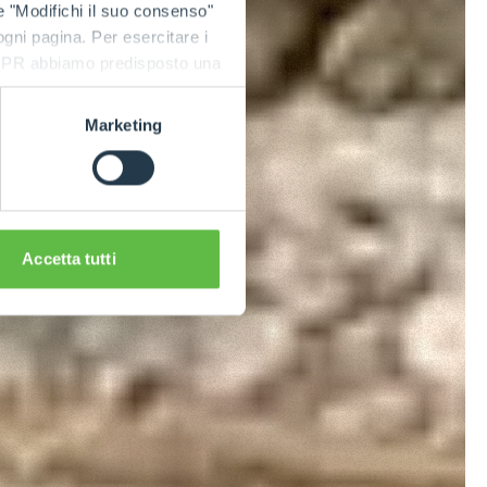
e "Modifichi il suo consenso"
 ogni pagina. Per esercitare i
9 GDPR abbiamo predisposto una
Marketing
Accetta tutti