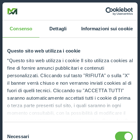
Consenso
Dettagli
Informazioni sui cookie
Questo sito web utilizza i cookie
“Questo sito web utilizza i cookie Il sito utilizza cookies al
fine di fornire annunci pubblicitari e contenuti
personalizzati. Cliccando sul tasto "RIFIUTA" o sulla "X"
il banner verrà chiuso e non verranno inviati cookies al di
fuori di quelli tecnici. Cliccando su "ACCETTA TUTTI"
saranno automaticamente accettati tutti i cookie di prima
o terza parte presenti sul sito, i quali saranno in ogni
momento consultabili, con la possibilità di modificare il
consenso prestato per ogni singolo cookie. Come fare?
Cliccare sulla graffetta nera presente in fondo a destra di
Selezione
Application error: a client-side exception has occurred (see the
ogni pagina, selezionare "Modifichi il suo consenso" e
Necessari
del