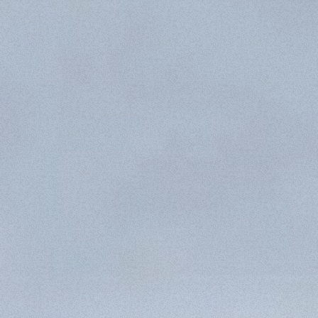
ATTACHMENTS
SHOW ALL
FORKS
BUCKETS
FORKS AND CLAMPS
HOOKS
PLATFORMS