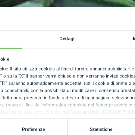
Dettagli
ookie
kie Il sito utilizza cookies al fine di fornire annunci pubblicitari 
o sulla "X" il banner verrà chiuso e non verranno inviati cookies al
saranno automaticamente accettati tutti i cookie di prima o terz
 consultabili, con la possibilità di modificare il consenso presta
ffetta nera presente in fondo a destra di ogni pagina, selezionar
rai trovare il link dell'informativa completa nel footer presente in
ressato ai sensi degli artt. 15 e ss. del Regolamento UE 2016/67
Preferenze
Statistiche