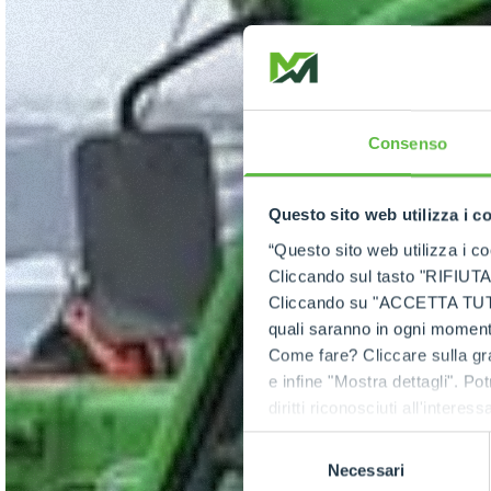
Consenso
Questo sito web utilizza i c
“Questo sito web utilizza i coo
Cliccando sul tasto "RIFIUTA" 
Cliccando su "ACCETTA TUTTI" 
quali saranno in ogni momento
Come fare? Cliccare sulla gra
e infine "Mostra dettagli". Pot
diritti riconosciuti all'inte
apposita procedura.
Selezione
Necessari
del