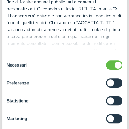
fine di fornire annunci pubblicitari e contenuti
READ THE INTERVIEW
personalizzati. Cliccando sul tasto "RIFIUTA" o sulla "X"
il banner verrà chiuso e non verranno inviati cookies al di
fuori di quelli tecnici. Cliccando su "ACCETTA TUTTI"
saranno automaticamente accettati tutti i cookie di prima
o terza parte presenti sul sito, i quali saranno in ogni
momento consultabili, con la possibilità di modificare il
consenso prestato per ogni singolo cookie. Come fare?
WATCH THE VIDEO
Cliccare sulla graffetta nera presente in fondo a destra di
Selezione
ogni pagina, selezionare "Modifichi il suo consenso" e
Necessari
del
infine "Mostra dettagli". Potrai trovare il link
consenso
dell'informativa completa nel footer presente in ogni
Preferenze
pagina. Per esercitare i diritti riconosciuti all'interessato ai
sensi degli artt. 15 e ss. del Regolamento UE 2016/679
GDPR abbiamo predisposto una
apposita procedura.
Statistiche
Marketing