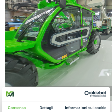
Seguici su
Facebook
e
Instagram
per
Consenso
Dettagli
Informazioni sui cookie