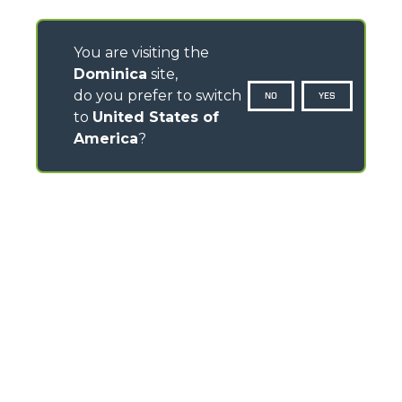
You are visiting the
Dominica
site,
do you prefer to switch
NO
YES
to
United States of
America
?
CONTACTS
Via Nazionale, 9 - 12010
S. Defendente di Cervasca (CN) - Italy
TEL
+39 0171614111
info@merlo.com