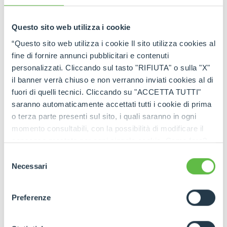
tutti gli aggiornamenti in tempo reale!
Questo sito web utilizza i cookie
“Questo sito web utilizza i cookie Il sito utilizza cookies al
fine di fornire annunci pubblicitari e contenuti
personalizzati. Cliccando sul tasto "RIFIUTA" o sulla "X"
il banner verrà chiuso e non verranno inviati cookies al di
fuori di quelli tecnici. Cliccando su "ACCETTA TUTTI"
saranno automaticamente accettati tutti i cookie di prima
o terza parte presenti sul sito, i quali saranno in ogni
momento consultabili, con la possibilità di modificare il
consenso prestato per ogni singolo cookie. Come fare?
Cliccare sulla graffetta nera presente in fondo a destra di
Selezione
ogni pagina, selezionare "Modifichi il suo consenso" e
Necessari
del
infine "Mostra dettagli". Potrai trovare il link
consenso
dell'informativa completa nel footer presente in ogni
Preferenze
pagina. Per esercitare i diritti riconosciuti all'interessato ai
sensi degli artt. 15 e ss. del Regolamento UE 2016/679
GDPR abbiamo predisposto una
apposita procedura.