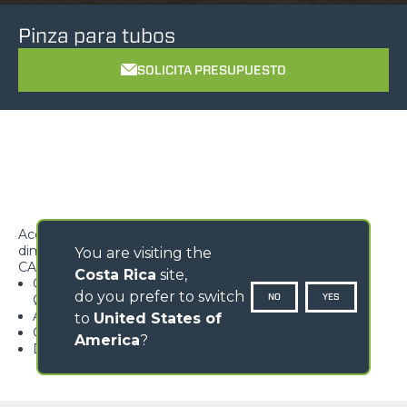
Pinza para tubos
SOLICITA PRESUPUESTO
Accesorio para la manipulación de tubos de varias
dimensiones
You are visiting the
CARACTERÍSTICAS
Costa Rica
site,
Capaz de manipular tubos con diámetro Ø60 mm -
do you prefer to switch
NO
YES
Ø700 mm
Agarre asegurado gracias a los patines de adiprene
to
United States of
Control separado de la garra y de la pinza
America
?
Diseño pinza estudiado para el máximo agarre