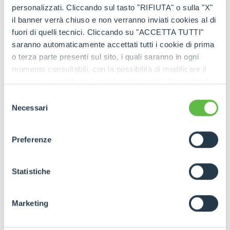
personalizzati. Cliccando sul tasto "RIFIUTA" o sulla "X"
il banner verrà chiuso e non verranno inviati cookies al di
LEER LA ENTREVISTA
fuori di quelli tecnici. Cliccando su "ACCETTA TUTTI"
saranno automaticamente accettati tutti i cookie di prima
o terza parte presenti sul sito, i quali saranno in ogni
momento consultabili, con la possibilità di modificare il
consenso prestato per ogni singolo cookie. Come fare?
Cliccare sulla graffetta nera presente in fondo a destra di
Selezione
ogni pagina, selezionare "Modifichi il suo consenso" e
Necessari
del
VER EL VÍDEO
infine "Mostra dettagli". Potrai trovare il link
consenso
dell'informativa completa nel footer presente in ogni
Preferenze
pagina. Per esercitare i diritti riconosciuti all'interessato ai
sensi degli artt. 15 e ss. del Regolamento UE 2016/679
GDPR abbiamo predisposto una
apposita procedura.
Statistiche
Marketing