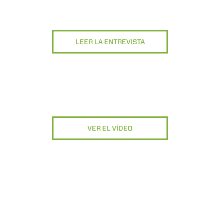
LEER LA ENTREVISTA
VER EL VÍDEO
DO
TELESCÒPICOS
HORCAS
PRODUCTOS
ACCESORIOS
ELÉCTRICOS
PALAS
TELESCÓPICOS