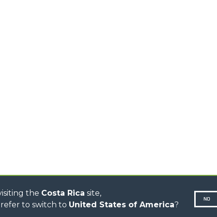
COMPACTOS
HORCAS Y P
TELESCÓPICOS MEDIA
AL
GANCHOS
CAPACIDAD
TIONS
PLATAFORM
TELESCÓPICOS ALTA
CAPACIDAD
ESPECIAL
R
TELESCÓPICOS
ESTABILIZADOS
TELESCÓPICOS
GIRATORIOS
TRACTORES
TELESCÓPICOS
CINGO TRANSPORTER
CINGO MULTIFUNCIÓN
CINGO ELÉCTRICO
AUTOHORMIGONERAS
TRACTOR FORESTAL
isiting the
Costa Rica
site,
NO
refer to switch to
United States of America
?