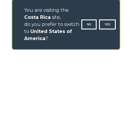
You are visiting the
Costa Rica
site,
do you prefer to switch
NO
YES
to
United States of
America
?
CONTACTOS
Via Nazionale, 9 - 12010
S. Defendente di Cervasca (CN) - Italy
TEL
+39 0171614111
info@merlo.com