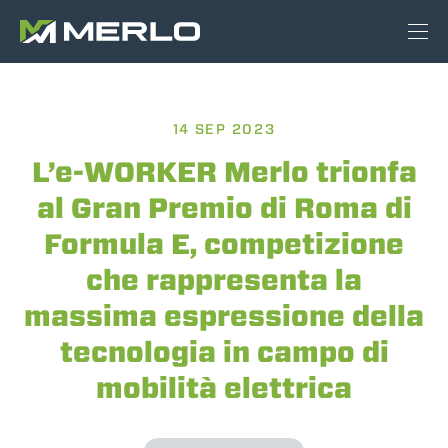
14 SEP 2023
L’e-WORKER Merlo trionfa
al Gran Premio di Roma di
Formula E, competizione
che rappresenta la
massima espressione della
tecnologia in campo di
mobilità elettrica