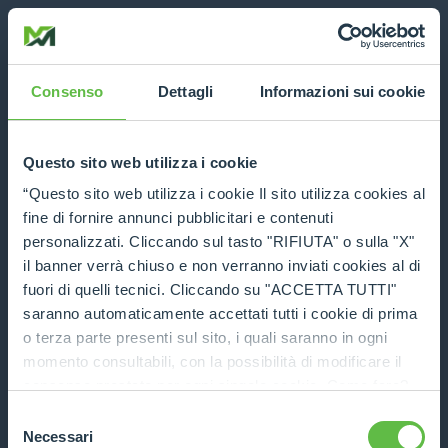
Consenso
Dettagli
Informazioni sui cookie
Questo sito web utilizza i cookie
“Questo sito web utilizza i cookie Il sito utilizza cookies al
fine di fornire annunci pubblicitari e contenuti
personalizzati. Cliccando sul tasto "RIFIUTA" o sulla "X"
il banner verrà chiuso e non verranno inviati cookies al di
fuori di quelli tecnici. Cliccando su "ACCETTA TUTTI"
saranno automaticamente accettati tutti i cookie di prima
o terza parte presenti sul sito, i quali saranno in ogni
momento consultabili, con la possibilità di modificare il
consenso prestato per ogni singolo cookie. Come fare?
Cliccare sulla graffetta nera presente in fondo a destra di
Selezione
Application error: a client-side exception has occurred (see the
ogni pagina, selezionare "Modifichi il suo consenso" e
Necessari
del