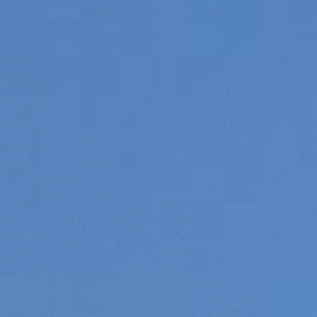
Consenso
Dettagli
Informazioni sui cookie
Questo sito web utilizza i cookie
“Questo sito web utilizza i cookie Il sito utilizza cookies al
fine di fornire annunci pubblicitari e contenuti
personalizzati. Cliccando sul tasto "RIFIUTA" o sulla "X"
il banner verrà chiuso e non verranno inviati cookies al di
fuori di quelli tecnici. Cliccando su "ACCETTA TUTTI"
saranno automaticamente accettati tutti i cookie di prima
o terza parte presenti sul sito, i quali saranno in ogni
momento consultabili, con la possibilità di modificare il