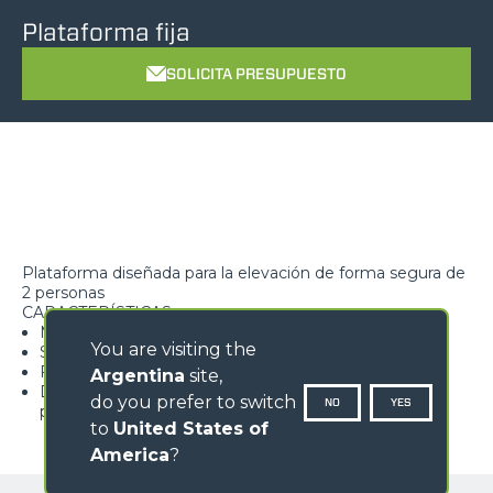
Plataforma fija
SOLICITA PRESUPUESTO
Plataforma diseñada para la elevación de forma segura de
2 personas
CARACTERÍSTICAS
Máxima seguridad
You are visiting the
Suelo antideslizante
Facilidad de acceso a la superficie de trabajo
Argentina
site,
Dotada de dispositivo de detección de la carga con
do you prefer to switch
NO
YES
prealarma y alarma
to
United States of
America
?