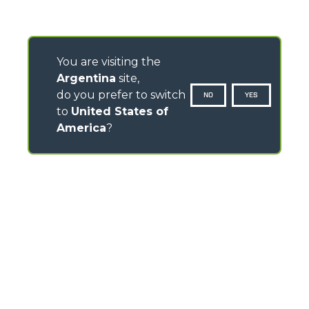
You are visiting the
Argentina
site,
do you prefer to switch
NO
YES
to
United States of
America
?
CONTACTOS
Via Nazionale, 9 - 12010
S. Defendente di Cervasca (CN) - Italy
TEL
+39 0171614111