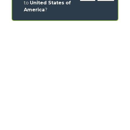
to
United States of
America
?
CONTACTOS
Via Nazionale, 9 - 12010
S. Defendente di Cervasca (CN) - Italy
TEL
+39 0171614111
info@merlo.com
MERLO GROUP