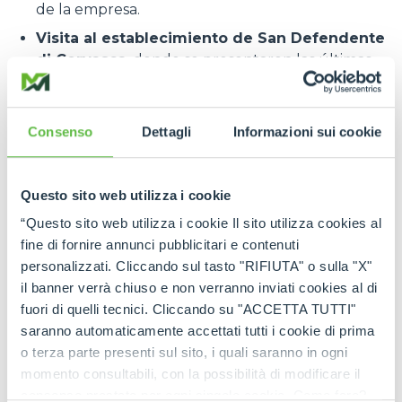
de la empresa.
Visita al establecimiento de San Defendente
di Cervasca
, donde se presentaron las últimas
novedades tecnológicas y los proyectos futuros,
como testimonio de la permanente búsqueda de
la excelencia e las inversiones en el territorio.
Consenso
Dettagli
Informazioni sui cookie
La comida representó un momento de
convivencia, lo que permitió a los participantes
Questo sito web utilizza i cookie
fortalecer los vínculos y compartir experiencias
“Questo sito web utilizza i cookie Il sito utilizza cookies al
profesionales, todo ello con un espíritu de
fine di fornire annunci pubblicitari e contenuti
colaboración que distingue a Merlo.
personalizzati. Cliccando sul tasto "RIFIUTA" o sulla "X"
La tarde y la noche de gala en Turín
il banner verrà chiuso e non verranno inviati cookies al di
Por la tarde, el grupo se desplazó a Turín para vivir
fuori di quelli tecnici. Cliccando su "ACCETTA TUTTI"
una experiencia exclusiva en el estupendo marco
saranno automaticamente accettati tutti i cookie di prima
de la
Palazzina di Caccia di Stupinigi
. La visita
o terza parte presenti sul sito, i quali saranno in ogni
guiada ofreció a los invitados una inmersión en la
momento consultabili, con la possibilità di modificare il
historia y en el arte, destacando la unión de la
consenso prestato per ogni singolo cookie. Come fare?