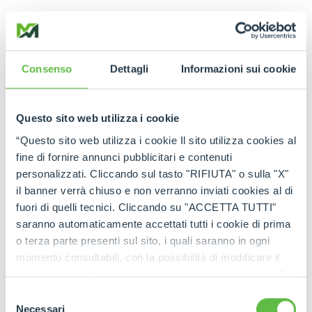
LEER LA ENTREVISTA
Consenso
Dettagli
Informazioni sui cookie
Questo sito web utilizza i cookie
“Questo sito web utilizza i cookie Il sito utilizza cookies al
fine di fornire annunci pubblicitari e contenuti
VER EL VÍDEO
personalizzati. Cliccando sul tasto "RIFIUTA" o sulla "X"
il banner verrà chiuso e non verranno inviati cookies al di
fuori di quelli tecnici. Cliccando su "ACCETTA TUTTI"
saranno automaticamente accettati tutti i cookie di prima
o terza parte presenti sul sito, i quali saranno in ogni
momento consultabili, con la possibilità di modificare il
consenso prestato per ogni singolo cookie. Come fare?
Cliccare sulla graffetta nera presente in fondo a destra di
Selezione
ogni pagina, selezionare "Modifichi il suo consenso" e
Necessari
del