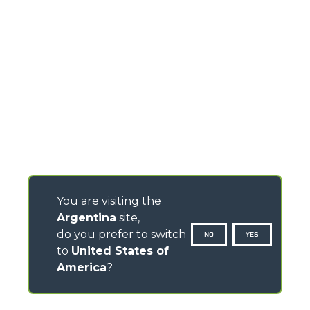
You are visiting the
Argentina
site,
do you prefer to switch
NO
YES
to
United States of
America
?